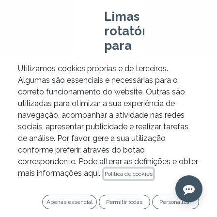
Limas
rotatórias
para
endodontia:
Utilizamos cookies próprias e de terceiros.
guia
Algumas são essenciais e necessárias para o
para
correto funcionamento do website. Outras são
escolher
utilizadas para otimizar a sua experiência de
navegação, acompanhar a atividade nas redes
o
sociais, apresentar publicidade e realizar tarefas
sistema
de análise. Por favor, gere a sua utilização
de
conforme preferir, através do botão
instrumentação
correspondente. Pode alterar as definições e obter
mais informações aqui.
adequado
Política de cookies
à
sua
Apenas essencial
Permitir todas
Personalizar