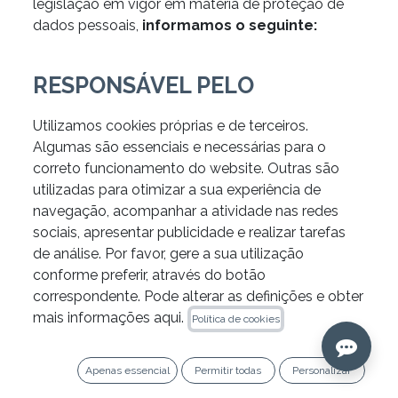
legislação em vigor em matéria de proteção de
dados pessoais,
informamos o seguinte:
RESPONSÁVEL PELO
TRATAMENTO
Utilizamos cookies próprias e de terceiros.
QUEM VAI TRATAR OS SEUS DADOS?
Algumas são essenciais e necessárias para o
correto funcionamento do website. Outras são
Identidad
: IPG DENTAL GROUP, S.L. (En
utilizadas para otimizar a sua experiência de
adelante “LA ENTIDAD”)
navegação, acompanhar a atividade nas redes
NIPC:
518254313
sociais, apresentar publicidade e realizar tarefas
Naturaleza Jurídica:
SOCIEDADE POR
de análise. Por favor, gere a sua utilização
QUOTAS
conforme preferir, através do botão
Sede:
Rua Estado da Índia, nº4, 3ºb
correspondente. Pode alterar as definições e obter
E-mail:
bomdia@ipgdental.com
mais informações aqui.
Política de cookies
Encarregado de Proteção de Dados (DPO): Como
contactar o DPO? Enviando um e-mail para
Apenas essencial
Permitir todas
Personalizar
kasikconsultores@gmail.com