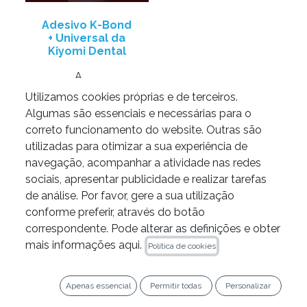
Adesivo K-Bond
+ Universal da
Kiyomi Dental
A
partir
Utilizamos cookies próprias e de terceiros.
de
36,70
€
Algumas são essenciais e necessárias para o
correto funcionamento do website. Outras são
Adicione ao
utilizadas para otimizar a sua experiência de
carrinho
navegação, acompanhar a atividade nas redes
sociais, apresentar publicidade e realizar tarefas
de análise. Por favor, gere a sua utilização
conforme preferir, através do botão
correspondente. Pode alterar as definições e obter
mais informações aqui.
Política de cookies
LEGAL
Apenas essencial
Permitir todas
Personalizar
Política de Privacidade