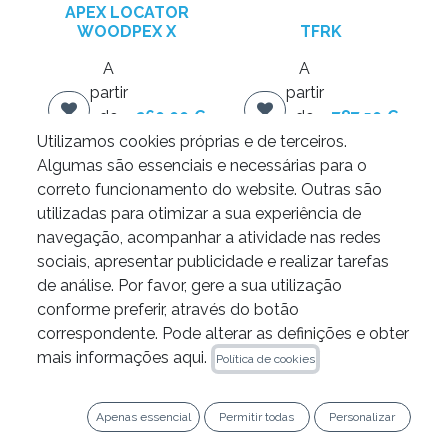
APEX LOCATOR
WOODPEX X
TFRK
A
A
partir
partir
de
260,00
€
de
787,50
€
Utilizamos cookies próprias e de terceiros.
Adicione ao
Adicione ao
Algumas são essenciais e necessárias para o
carrinho
carrinho
correto funcionamento do website. Outras são
utilizadas para otimizar a sua experiência de
navegação, acompanhar a atividade nas redes
sociais, apresentar publicidade e realizar tarefas
de análise. Por favor, gere a sua utilização
conforme preferir, através do botão
correspondente. Pode alterar as definições e obter
LEGAL
mais informações aqui.
Política de cookies
Política de Privacidade
Apenas essencial
Permitir todas
Personalizar
Política de Cookies