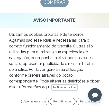
​​​​COMP​​​​RAR​​​​​​​​
AVISO IMPORTANTE
Nos dias
10, 11 e 12 de agosto
será realizado o
Utilizamos cookies próprias e de terceiros.
inventário no nosso armazém, pelo que
não
Algumas são essenciais e necessárias para o
serão efetuados envios
durante essas datas.
correto funcionamento do website. Outras são
As encomendas realizadas nesses dias
serão
utilizadas para otimizar a sua experiência de
enviadas a partir de 13 de agosto
. Pedimos
navegação, acompanhar a atividade nas redes
desculpa pelo incómodo e agradecemos a sua
sociais, apresentar publicidade e realizar tarefas
compreensão.
de análise. Por favor, gere a sua utilização
conforme preferir, através do botão
correspondente. Pode alterar as definições e obter
mais informações aqui.
Política de cookies
Apenas essencial
Permitir todas
Personalizar