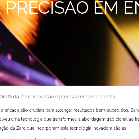
 PRECISÃO EM 
ire® da Zarc: inovação e precisão em endodontia.
a eficácia são cruciais para alcançar resultados bem-sucedidos,
Zar
eu uma tecnologia que transformou a abordagem tradicional ao tra
ação da Zarc que incorporam esta tecnologia inovadora são as
 PRO®
. Estas ferramentas avançadas são projetadas para fornecer um eq