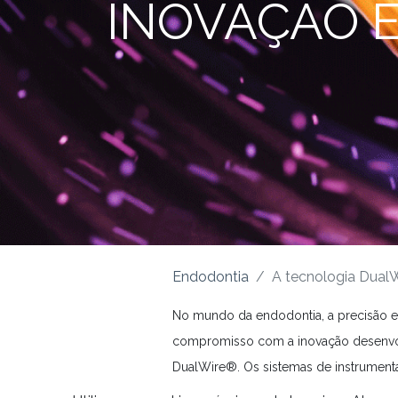
INOVAÇÃO E
Endodontia
A tecnologia DualW
No mundo da endodontia, a precisão e 
compromisso com a inovação desenvolv
DualWire®. Os sistemas de instrument
limas
BlueShaper PRO®
e
SlimShaper