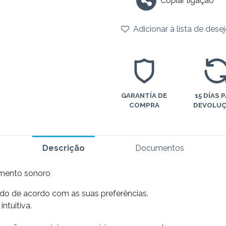
Copiar ligação
Adicionar à lista de dese
GARANTÍA DE
15 DÍAS 
COMPRA
DEVOLU
Descrição
Documentos
imento sonoro
do de acordo com as suas preferências.
ntuitiva.
alizar o terço apical.