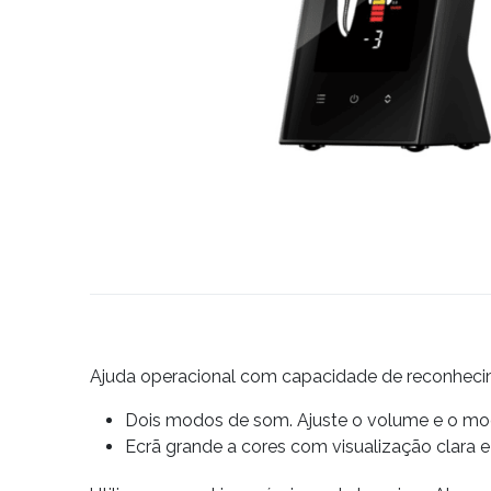
Ajuda operacional com capacidade de reconhec
Dois modos de som. Ajuste o volume e o mo
Ecrã grande a cores com visualização clara e i
Ecrã LCD de 3,8 polegadas: magnificação para visu