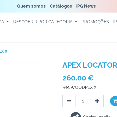
Quem somos
Catálogos
IPG News
CA
DESCOBRIR POR CATEGORIA
PROMOÇÕES
I
X X
APEX LOCATOR
260.00
€
Ref. WOODPEX X