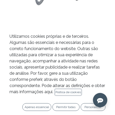
Utilizamos cookies próprias e de terceiros.
Algumas são essenciais e necessárias para o
Microscópio Extaro 300 da
correto funcionamento do website. Outras são
utilizadas para otimizar a sua experiência de
Zeiss
navegação, acompanhar a atividade nas redes
O ZEISS EXTARO® 300 redefine a micro-
sociais, apresentar publicidade e realizar tarefas
odontologia ao proporcionar uma visualização
de análise. Por favor, gere a sua utilização
avançada que melhora a precisão clínica na
conforme preferir, através do botão
deteção de cáries e nas reconstruções dentárias,
correspondente. Pode alterar as definições e obter
ajudando a diferenciar a clínica através de
mais informações aqui.
Política de cookies
tecnologia de última geração. Os modos
Fluorescence, NoGlare e TrueLight permitem
Apenas essencial
Permitir todas
Personalizar
identificar com exatidão os limites da cárie,