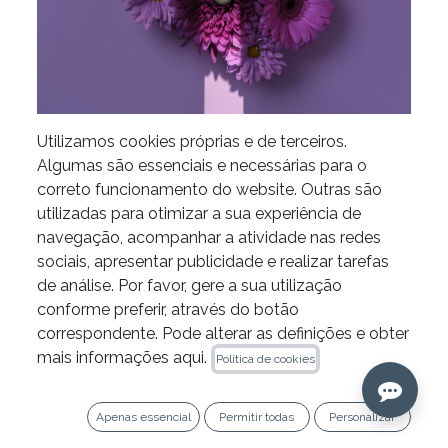
Utilizamos cookies próprias e de terceiros.
Algumas são essenciais e necessárias para o
Compósito Aster + da
correto funcionamento do website. Outras são
utilizadas para otimizar a sua experiência de
Kiyomi Dental
navegação, acompanhar a atividade nas redes
sociais, apresentar publicidade e realizar tarefas
de análise. Por favor, gere a sua utilização
PROMOÇÃO 3+1
conforme preferir, através do botão
correspondente. Pode alterar as definições e obter
Adicione 4 unidades ao carrinho e receba 1 grátis
mais informações aqui.
Política de cookies
(a de menor valor).
Apenas essencial
Permitir todas
Personalizar