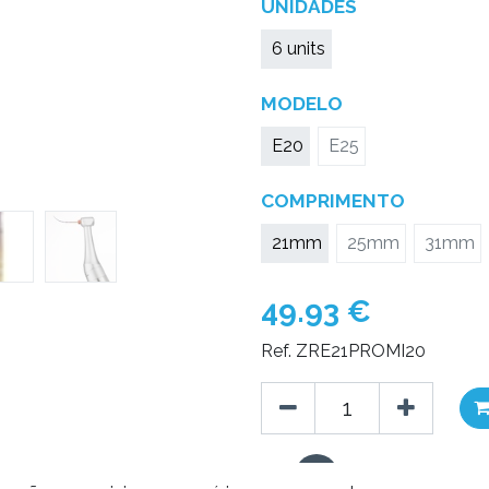
UNIDADES
6 units
MODELO
E20
E25
COMPRIMENTO
21mm
25mm
31mm
49.93
€
Ref. ZRE21PROMI20
Copiar ligação