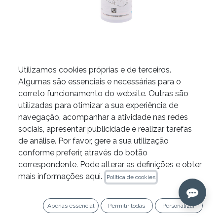
Utilizamos cookies próprias e de terceiros.
Spray Frio Roeko Endo-
Algumas são essenciais e necessárias para o
correto funcionamento do website. Outras são
Frost da Coltene
utilizadas para otimizar a sua experiência de
navegação, acompanhar a atividade nas redes
12.00
€
sociais, apresentar publicidade e realizar tarefas
Ref. 241000
de análise. Por favor, gere a sua utilização
conforme preferir, através do botão
correspondente. Pode alterar as definições e obter
mais informações aqui.
Política de cookies
Adicione ao carrinho
Apenas essencial
Permitir todas
Personalizar
Copiar ligação