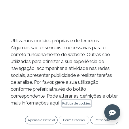
Utilizamos cookies próprias e de terceiros.
Pontas de papel estéreis
Algumas são essenciais e necessárias para o
correto funcionamento do website. Outras são
da Zarc
utilizadas para otimizar a sua experiência de
navegação, acompanhar a atividade nas redes
sociais, apresentar publicidade e realizar tarefas
de análise. Por favor, gere a sua utilização
PROMOÇÃO 10+1
conforme preferir, através do botão
Adicione 11 caixas ao carrinho e receba 1 grátis (o
correspondente. Pode alterar as definições e obter
de menor valor).
mais informações aqui.
Política de cookies
Apenas essencial
Permitir todas
Personalizar
​CALIBRE