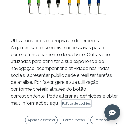
Utilizamos cookies próprias e de terceiros.
Algumas são essenciais e necessárias para o
Condensadores manuais
correto funcionamento do website. Outras são
utilizadas para otimizar a sua experiência de
BL-S Kondenser da B&L
navegação, acompanhar a atividade nas redes
sociais, apresentar publicidade e realizar tarefas
PRODUTO
de análise. Por favor, gere a sua utilização
n/a
BL-B
conforme preferir, através do botão
correspondente. Pode alterar as definições e obter
​CALIBRE
mais informações aqui.
Política de cookies
35/70
40/80
50/100
60/120
n/a
Apenas essencial
Permitir todas
Personalizar
SORTIDO