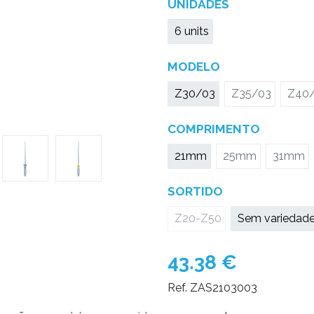
UNIDADES
6 units
MODELO
Z30/03
Z35/03
Z40
COMPRIMENTO
21mm
25mm
31mm
SORTIDO
Z20-Z50
Sem variedad
43.38
€
Ref. ZAS2103003