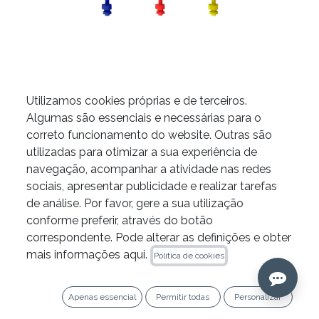
Utilizamos cookies próprias e de terceiros.
Êmbolos MAP System da
Algumas são essenciais e necessárias para o
correto funcionamento do website. Outras são
PDSA
utilizadas para otimizar a sua experiência de
navegação, acompanhar a atividade nas redes
COR
sociais, apresentar publicidade e realizar tarefas
de análise. Por favor, gere a sua utilização
conforme preferir, através do botão
MATERIAL
correspondente. Pode alterar as definições e obter
mais informações aqui.
Política de cookies
Peek Polymer
Plastic
NUMBER
Apenas essencial
Permitir todas
Personalizar