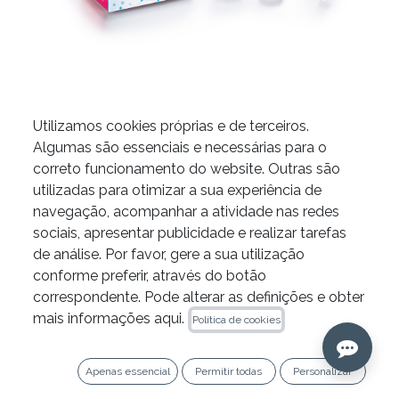
Utilizamos cookies próprias e de terceiros.
Cimento reparador
Algumas são essenciais e necessárias para o
correto funcionamento do website. Outras são
NeoMTA 2 da Zarc
utilizadas para otimizar a sua experiência de
navegação, acompanhar a atividade nas redes
sociais, apresentar publicidade e realizar tarefas
de análise. Por favor, gere a sua utilização
conforme preferir, através do botão
correspondente. Pode alterar as definições e obter
mais informações aqui.
Política de cookies
WEIGHT
Apenas essencial
Permitir todas
Personalizar
1 gramo
2.5 gramos