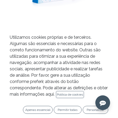
Utilizamos cookies próprias e de terceiros.
NeoPutty Repair Cement by
Algumas são essenciais e necessárias para o
correto funcionamento do website. Outras são
Zarc
utilizadas para otimizar a sua experiência de
navegação, acompanhar a atividade nas redes
sociais, apresentar publicidade e realizar tarefas
de análise. Por favor, gere a sua utilização
conforme preferir, através do botão
correspondente. Pode alterar as definições e obter
mais informações aqui.
Política de cookies
WEIGHT
Apenas essencial
Permitir todas
Personalizar
0.5 gramos
1.2 gramos