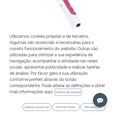
Utilizamos cookies próprias e de terceiros.
Algumas são essenciais e necessárias para o
correto funcionamento do website. Outras são
Ativador Ultrassónico Sem
utilizadas para otimizar a sua experiência de
navegação, acompanhar a atividade nas redes
Fios Z-Activator da Zarc
sociais, apresentar publicidade e realizar tarefas
.
de análise. Por favor, gere a sua utilização
conforme preferir, através do botão
519.12
€
correspondente. Pode alterar as definições e obter
mais informações aqui.
Ref. 6280018
Política de cookies
Apenas essencial
Permitir todas
Personalizar