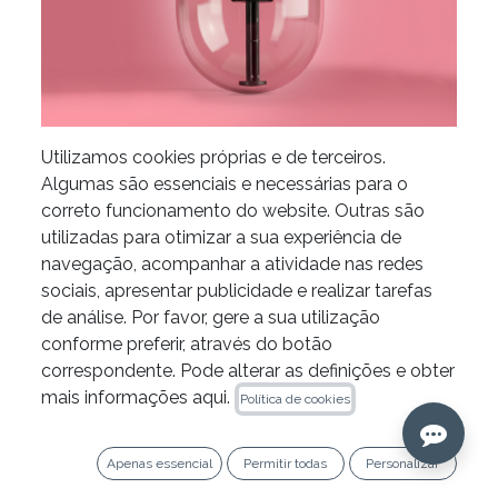
Utilizamos cookies próprias e de terceiros.
Algumas são essenciais e necessárias para o
Compómero K-LINER da
correto funcionamento do website. Outras são
utilizadas para otimizar a sua experiência de
Kiyomi Dental
navegação, acompanhar a atividade nas redes
sociais, apresentar publicidade e realizar tarefas
de análise. Por favor, gere a sua utilização
OFFER 3+1
conforme preferir, através do botão
correspondente. Pode alterar as definições e obter
Add 4 units to your cart and get 1 free (the one with
mais informações aqui.
Política de cookies
the lowest price).
Apenas essencial
Permitir todas
Personalizar