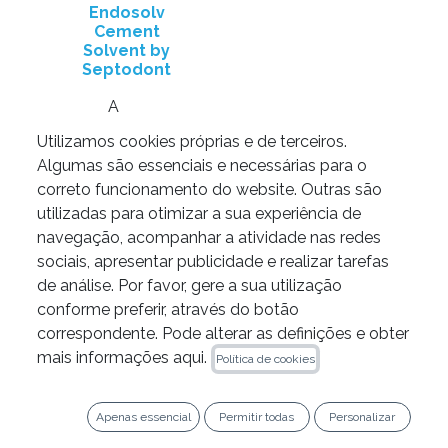
Endosolv
Cement
Solvent by
Septodont
A
partir
Utilizamos cookies próprias e de terceiros.
de
50,00
€
Algumas são essenciais e necessárias para o
correto funcionamento do website. Outras são
Adicione ao
utilizadas para otimizar a sua experiência de
carrinho
navegação, acompanhar a atividade nas redes
sociais, apresentar publicidade e realizar tarefas
de análise. Por favor, gere a sua utilização
conforme preferir, através do botão
correspondente. Pode alterar as definições e obter
mais informações aqui.
Política de cookies
LEGAL
Apenas essencial
Permitir todas
Personalizar
Política de Privacidade