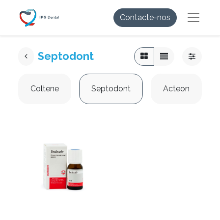
Contacte-nos
Septodont
Coltene
Septodont
Acteon