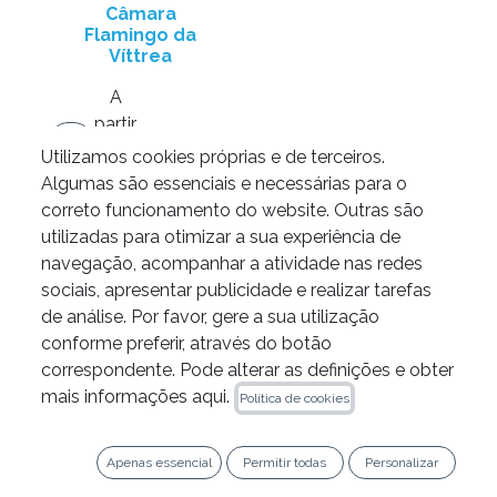
Câmara
Flamingo da
Víttrea
A
partir
de
4635,00
€
Utilizamos cookies próprias e de terceiros.
Algumas são essenciais e necessárias para o
Adicione ao
correto funcionamento do website. Outras são
carrinho
utilizadas para otimizar a sua experiência de
navegação, acompanhar a atividade nas redes
sociais, apresentar publicidade e realizar tarefas
de análise. Por favor, gere a sua utilização
conforme preferir, através do botão
correspondente. Pode alterar as definições e obter
mais informações aqui.
Política de cookies
LEGAL
Política de Privacidade
Apenas essencial
Permitir todas
Personalizar
Política de Cookies