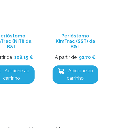
Perióstomo
Perióstomo
Trac (NiTi) da
KimTrac (SST) da
B&L
B&L
rtir de
108,15
€
A partir de
92,70
€
Adicione ao
Adicione ao
carrinho
carrinho