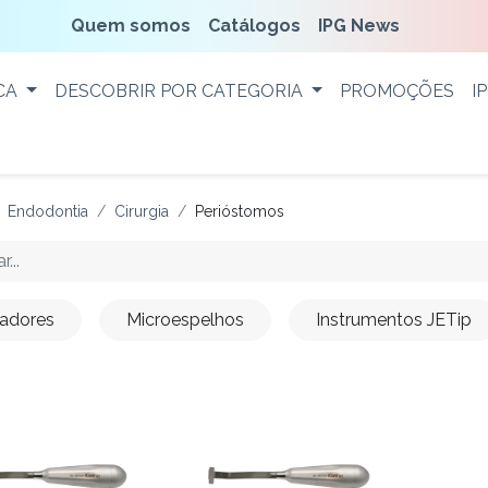
Quem somos
Catálogos
IPG News
CA
DESCOBRIR POR CATEGORIA
PROMOÇÕES
I
Endodontia
Cirurgia
Perióstomos
cadores
Microespelhos
Instrumentos JETip