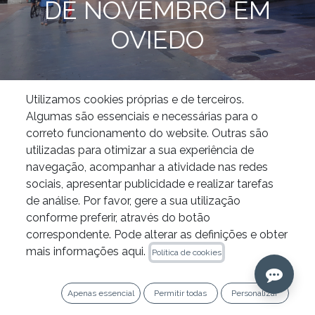
DE NOVEMBRO EM
OVIEDO
Utilizamos cookies próprias e de terceiros.
Endodontia
Curso «Endodontia moderna: novas técnicas e novos protocolos para um tratamento eficaz e bem-sucedido» a 21 e 22 de novembro em Oviedo
Algumas são essenciais e necessárias para o
correto funcionamento do website. Outras são
O curso «Endodontia moderna:
utilizadas para otimizar a sua experiência de
novas técnicas e novos protocolos
navegação, acompanhar a atividade nas redes
para um tratamento mais eficaz e
sociais, apresentar publicidade e realizar tarefas
bem-sucedido» terá lugar nos dias
de análise. Por favor, gere a sua utilização
21 e 22 de novembro, em Oviedo.
conforme preferir, através do botão
correspondente. Pode alterar as definições e obter
Organizado pela IPG Academy, em
mais informações aqui.
Política de cookies
colaboração com o
Ilustre Colegio
Oficial de Odontólogos y
Estomatólogos de Asturias
, este
Apenas essencial
Permitir todas
Personalizar
curso pretende atualizar e