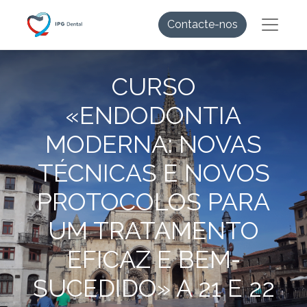
Contacte-nos
CURSO
«ENDODONTIA
MODERNA: NOVAS
TÉCNICAS E NOVOS
PROTOCOLOS PARA
UM TRATAMENTO
EFICAZ E BEM-
SUCEDIDO» A 21 E 22