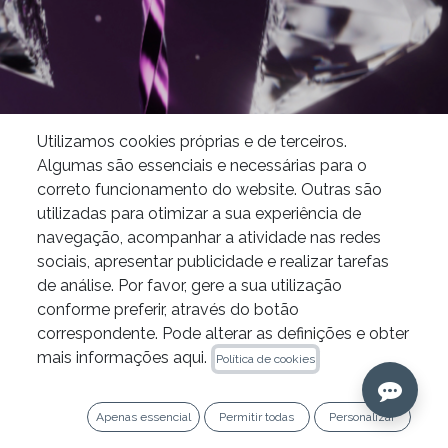
Utilizamos cookies próprias e de terceiros.
Endodontia
Lançamento Mundial do BlueShaper Pro® no Congresso ESE 2023
Algumas são essenciais e necessárias para o
correto funcionamento do website. Outras são
Zarc, do IPG Dental Group, apresenta no
utilizadas para otimizar a sua experiência de
congresso o BlueShaper PRO®, a lima
navegação, acompanhar a atividade nas redes
revolucionária com dois tratamentos térmicos
sociais, apresentar publicidade e realizar tarefas
numa só lima, graças à tecnologia Dual
de análise. Por favor, gere a sua utilização
conforme preferir, através do botão
Wire®. Não percas as nossas ofertas!
correspondente. Pode alterar as definições e obter
mais informações aqui.
Política de cookies
Helsínquia torna-se o epicentro mundial da
medicina dentária com a realização da 21.ª
Apenas essencial
Permitir todas
Personalizar
edição do Congresso Bienal da Associação