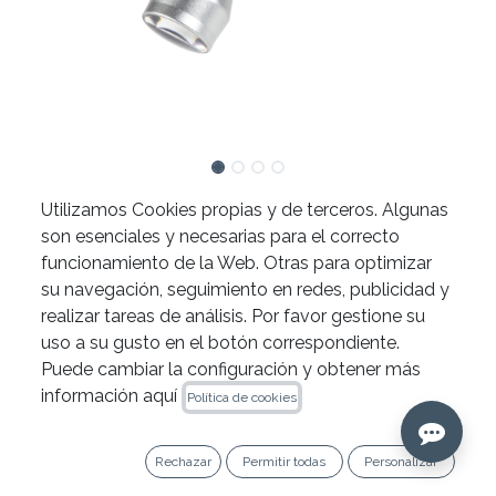
Luz Butterfly EVO de
Utilizamos Cookies propias y de terceros. Algunas
son esenciales y necesarias para el correcto
Víttrea
funcionamiento de la Web. Otras para optimizar
su navegación, seguimiento en redes, publicidad y
realizar tareas de análisis. Por favor gestione su
uso a su gusto en el botón correspondiente.
Puede cambiar la configuración y obtener más
La luz Butterfly EVO de Víttrea es un
información aquí
Política de cookies
complemento de las lupas . Por este motivo,
es necesario contactar con nuestros
especialistas de producto para que puedas
Rechazar
Permitir todas
Personalizar
probar el producto sin compromiso y recibir