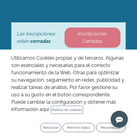
Las inscripciones
Inscripciones
están
cerradas
Cerradas
Utilizamos Cookies propias y de terceros. Algunas
son esenciales y necesarias para el correcto
funcionamiento de la Web. Otras para optimizar
Este hands-on é organizado
pela Ordem dos Médicos
su navegación, seguimiento en redes, publicidad y
Dentistas (OMD) e pela
realizar tareas de análisis. Por favor gestione su
Sociedad Española de
uso a su gusto en el botón correspondiente.
Prótesis Estomatológica y
Puede cambiar la configuración y obtener más
Estética (SEPES), pelo que,
para formalizar a inscrição, é
información aquí
Política de cookies
imprescindível contactar
diretamente com estas
entidades através dos
Rechazar
Permitir todas
Personalizar
seguintes meios: